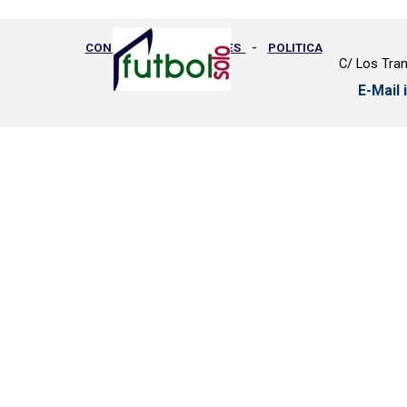
CONDICIONES GENERALES
-
POLITICA
C/ Los Tran
PRIVACIDAD
-
GASTOS ENVIO
-
E-Mail
DEVOLUCIONES
-
PEDIDOS
-
PROTECCION DE DATOS
Regreso al contenido