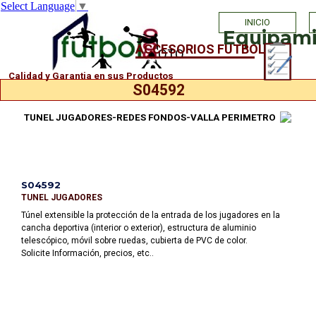
Select Language
▼
Vaya al Contenido
INICIO
Equipamie
ACCESORIOS FUTBOL
PHOTO
Calidad y Garantia en sus Productos
S04592
TUNEL JUGADORES-REDES FONDOS-VALLA PERIMETRO
S04592
TUNEL JUGADORES
Túnel extensible la protección de la entrada de los jugadores en la
cancha deportiva (interior o exterior), estructura de aluminio
telescópico, móvil sobre ruedas, cubierta de PVC de color.
Solicite Información, precios, etc..