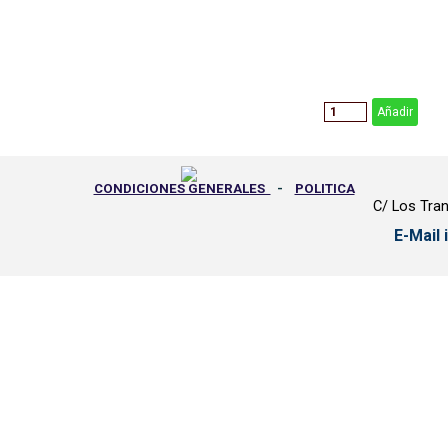
Añadir
CONDICIONES GENERALES
-
POLITICA
C/ Los Tran
PRIVACIDAD
-
GASTOS ENVIO
-
E-Mail
DEVOLUCIONES
-
PEDIDOS
-
PROTECCION DE DATOS
Regreso al contenido