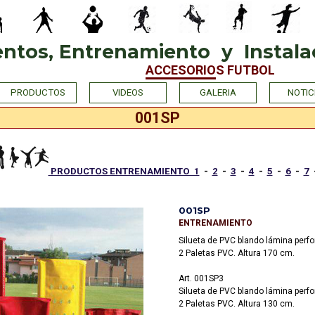
tos, Entrenamiento  y  Instalac
ACCESORIOS FUTBOL
Saltar menú
PRODUCTOS
VIDEOS
GALERIA
NOTIC
001SP
PRODUCTOS ENTRENAMIENTO 1
-
2
-
3
-
4
-
5
-
6
-
7
001SP
ENTRENAMIENTO
Silueta de PVC blando lámina perfo
2 Paletas PVC. Altura 170 cm.
Art. 001SP3
Silueta de PVC blando lámina perfo
2 Paletas PVC. Altura 130 cm.