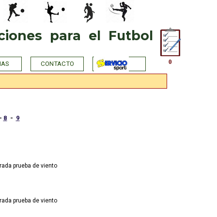
iones  para  el  Futbol
0
IAS
CONTACTO
-
8
-
9
rada prueba de viento
rada prueba de viento