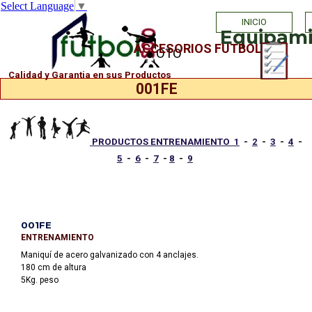
Select Language
▼
Vaya al Contenido
INICIO
Equipamie
ACCESORIOS FUTBOL
PHOTO
Calidad y Garantia en sus Productos
001FE
PRODUCTOS ENTRENAMIENTO 1
-
2
-
3
-
4
-
5
-
6
-
7
-
8
-
9
001FE
ENTRENAMIENTO
Maniquí de acero galvanizado con 4 anclajes.
180 cm de altura
5Kg. peso