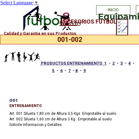
Select Language
▼
Vaya al Contenido
INICIO
Equipamie
ACCESORIOS FUTBOL
PHOTO
Calidad y Garantia en sus Productos
001-002
PRODUCTOS ENTRENAMIENTO 1
-
2
-
3
-
4
-
5
-
6
-
7
-
8
-
9
001
ENTRENAMIENTO
Art. 001 Silueta 1,80 cm de Altura 3,5 Kgs. Emprotable al suelo.
Art. 002 Silueta 1,60 cm de Altura 3 Kg . Emprotable al suelo.
Solicite Informacion y Detalles.